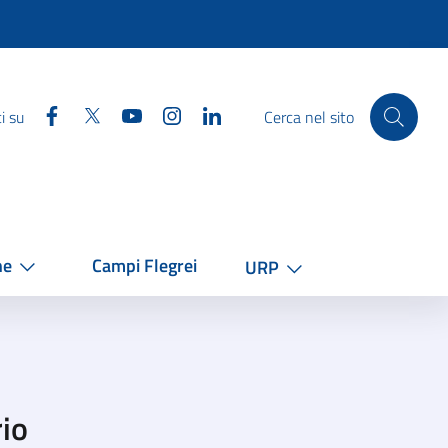
Facebook
Twitter
YouTube
Instagram
Linkedin
i su
Cerca nel sito
he
Campi Flegrei
URP
rio