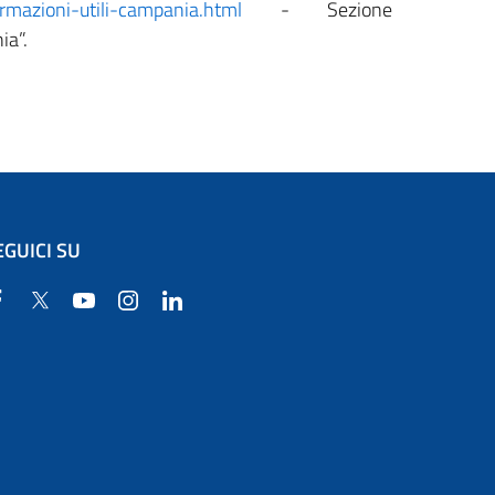
ormazioni-utili-campania.html
- Sezione
ia”.
EGUICI SU
Facebook
Twitter
YouTube
Instagram
Linkedin