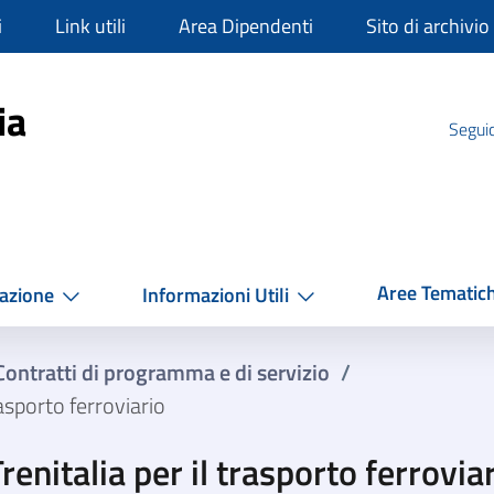
i
Link utili
Area Dipendenti
Sito di archivio
mpania
ia
Seguic
Aree Tematic
azione
Informazioni Utili
Contratti di programma e di servizio
/
rasporto ferroviario
renitalia per il trasporto ferrovia