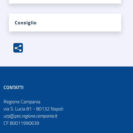
Consiglio
CONTATTI
Regione Campania
via S. Lucia 81 - 80132 Napoli
urp@
pec
.
regione.campania
.it
CF 80011990639