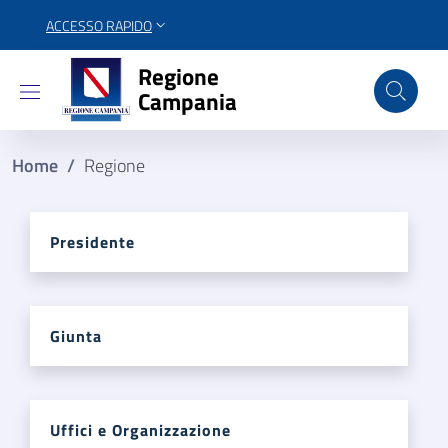
ACCESSO RAPIDO
Regione Campania
Regione
Campania
Home
/
Regione
Presidente
Giunta
Uffici e Organizzazione