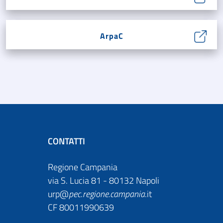
ArpaC
CONTATTI
Regione Campania
via S. Lucia 81 - 80132 Napoli
urp@
pec
.
regione.campania
.it
CF 80011990639