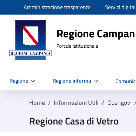
Slim
Amministrazione trasparente
Servizi digital
Regione Ca
Regione Campan
Portale Istituzionale
Regione
Regione informa
Comunic
Home
/
Informazioni Utili
/
Opengov
Regione Casa di Vetro