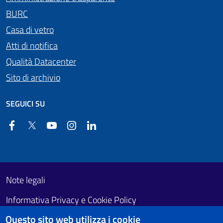
BURC
Casa di vetro
Atti di notifica
Qualità Datacenter
Sito di archivio
SEGUICI SU
Facebook
Twitter
YouTube
Instagram
Linkedin
Useful links section
Footer First
Note legali
Informativa Privacy e Cookie Policy
Questo sito web utilizza i cookie
Obiettivi di accessibilità