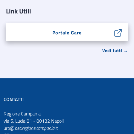
Link Utili
Portale Gare
Vedi tutti →
CONTATTI
Regione Campania
via S. Lucia 81 - 80132 Napoli
urp@
pec
.
regione.campania
.it