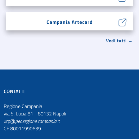
Campania Artecard
Vedi tutti →
CONTATTI
Regione Campania
via S. Lucia 81 - 80132 Napoli
urp@
pec
.
regione.campania
.it
CF 80011990639