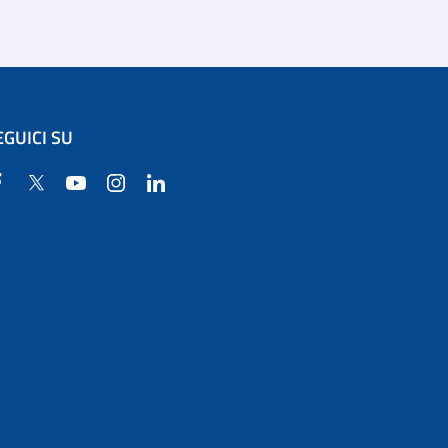
EGUICI SU
Facebook
Twitter
YouTube
Instagram
Linkedin