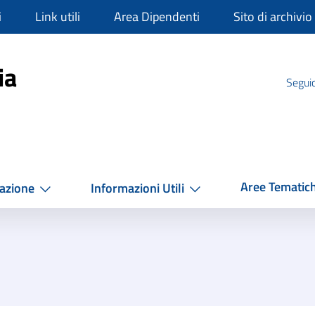
i
Link utili
Area Dipendenti
Sito di archivio
mpania
ia
Seguic
Aree Tematic
azione
Informazioni Utili