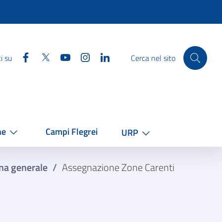
Facebook
Twitter
YouTube
Instagram
Linkedin
i su
Cerca nel sito
he
Campi Flegrei
URP
na generale
/
Assegnazione Zone Carenti​