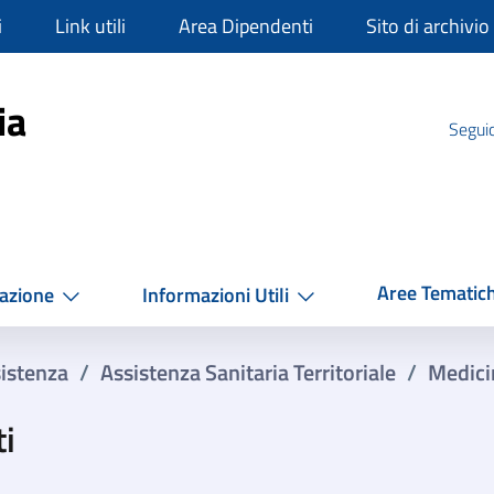
i
Link utili
Area Dipendenti
Sito di archivio
mpania
ia
Seguic
Aree Tematic
azione
Informazioni Utili
istenza
/
Assistenza Sanitaria Territoriale
/
Medici
​