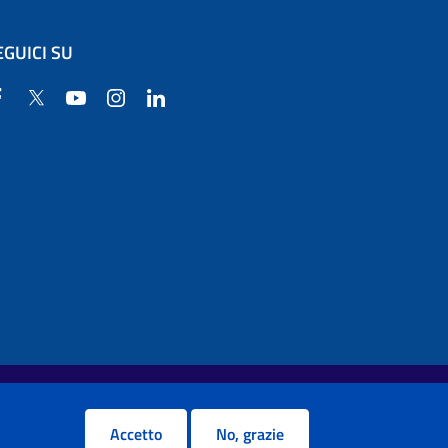
EGUICI SU
Facebook
Twitter
YouTube
Instagram
Linkedin
Accetto
No, grazie