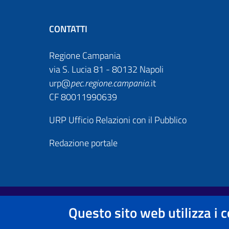
CONTATTI
Regione Campania
via S. Lucia 81 - 80132 Napoli
urp@
pec
.
regione.campania
.it
CF 80011990639
URP Ufficio Relazioni con il Pubblico
Redazione portale
Footer First
Useful links section
Questo sito web utilizza i 
Note legali
Informativa Privacy e Cookie Policy