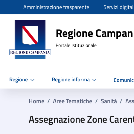
Slim
Amministrazione trasparente
Servizi digital
Regione Ca
Regione Campan
Portale Istituzionale
Regione
Regione informa
Comunic
Home
/
Aree Tematiche
/
Sanità
/
Ass
Assegnazione Zone Carenti