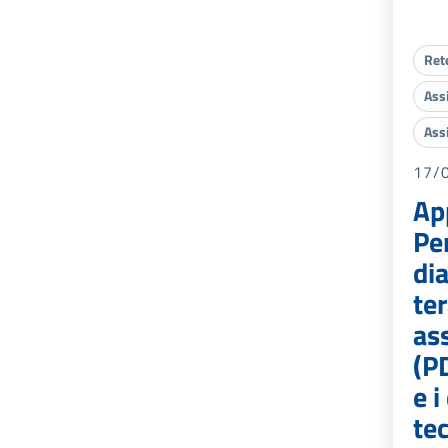
Ret
Ass
Ass
17/
Ap
Pe
di
ter
ass
(P
e 
tec