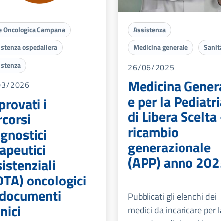
e Oncologica Campana
Assistenza
istenza ospedaliera
Medicina generale
Sanit
istenza
26/06/2025
Medicina Gener
03/2026
e per la Pediatri
provati i
di Libera Scelta 
rcorsi
ricambio
agnostici
generazionale
apeutici
(APP) anno 202
istenziali
DTA) oncologici
i documenti
Pubblicati gli elenchi dei
nici
medici da incaricare per l