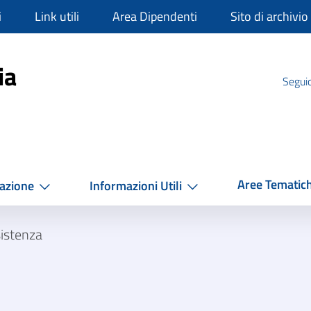
i
Link utili
Area Dipendenti
Sito di archivio
mpania
ia
Seguic
Aree Tematic
azione
Informazioni Utili
istenza