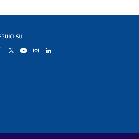
EGUICI SU
Facebook
Twitter
YouTube
Instagram
Linkedin