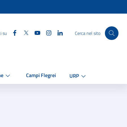
Facebook
Twitter
YouTube
Instagram
Linkedin
i su
Cerca nel sito
he
Campi Flegrei
URP