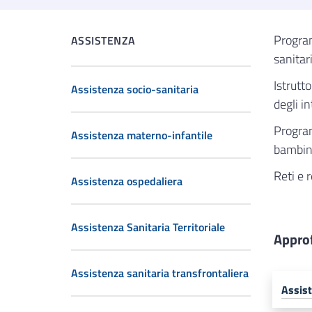
Program
ASSISTENZA
sanitar
Istrutt
Assistenza socio-sanitaria
degli i
Program
Assistenza materno-infantile
bambin
Reti e r
Assistenza ospedaliera
Assistenza Sanitaria Territoriale
Appro
Assistenza sanitaria transfrontaliera
Assist