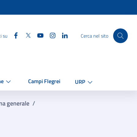
Facebook
Twitter
YouTube
Instagram
Linkedin
i su
Cerca nel sito
he
Campi Flegrei
URP
na generale
/