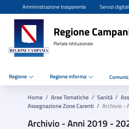
Slim
Amministrazione trasparente
Servizi digital
Regione Ca
Regione Campan
Portale Istituzionale
Regione
Regione informa
Comunic
Home
/
Aree Tematiche
/
Sanità
/
Ass
Assegnazione Zone Carenti​
/
Archivio -
Archivio - Anni 2019 - 20