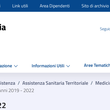
i
Link utili
Area Dipendenti
Sito di archivio
mpania
ia
Seguic
Aree Tematic
azione
Informazioni Utili
istenza
/
Assistenza Sanitaria Territoriale
/
Medici
 Anni 2019 - 2022
22