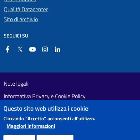
Qualità Datacenter
Sito di archivio
SEGUICI SU
Facebook
Twitter
YouTube
Instagram
Linkedin
Useful links section
Footer First
Note legali
Informativa Privacy e Cookie Policy
Questo sito web utilizza i cookie
Obiettivi di accessibilità
Cliccando "Accetto" acconsenti all'utilizzo.
Maggiori informazioni