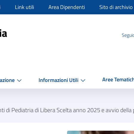
i
Link utili
Area Dipendenti
Sito di archivio
mpania
ia
Seguic
Aree Tematic
azione
Informazioni Utili
ti di Pediatria di Libera Scelta anno 2025 e avvio della 