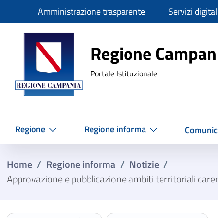
Slim
Amministrazione trasparente
Servizi digital
Regione Ca
Regione Campan
Portale Istituzionale
Regione
Regione informa
Comunic
Home
/
Regione informa
/
Notizie
/
Approvazione e pubblicazione ambiti territoriali caren