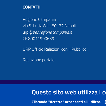
CONTATTI
Regione Campania
via S. Lucia 81 - 80132 Napoli
urp@
pec
.
regione.campania
.it
CF 80011990639
URP Ufficio Relazioni con il Pubblico
Redazione portale
Footer First
Useful links section
Questo sito web utilizza i 
Note legali
Informativa Privacy e Cookie Policy
Cliccando "Accetto" acconsenti all'utilizzo.