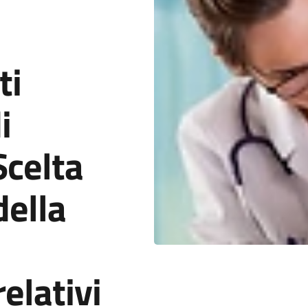
ti
i
Scelta
della
elativi