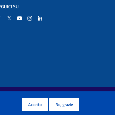
EGUICI SU
Facebook
Twitter
YouTube
Instagram
Linkedin
Accetto
No, grazie