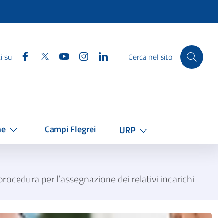
Facebook
Twitter
YouTube
Instagram
Linkedin
i su
Cerca nel sito
he
Campi Flegrei
URP
procedura per l’assegnazione dei relativi incarichi