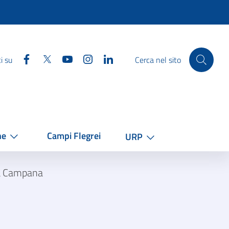
Facebook
Twitter
YouTube
Instagram
Linkedin
i su
Cerca nel sito
he
Campi Flegrei
URP
a Campana