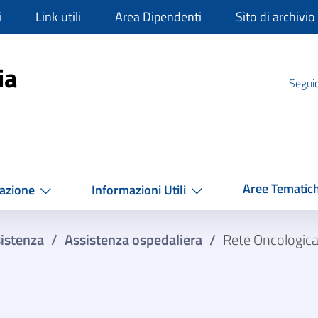
i
Link utili
Area Dipendenti
Sito di archivio
mpania
ia
Seguic
Aree Tematic
azione
Informazioni Utili
istenza
/
Assistenza ospedaliera
/
Rete Oncologic