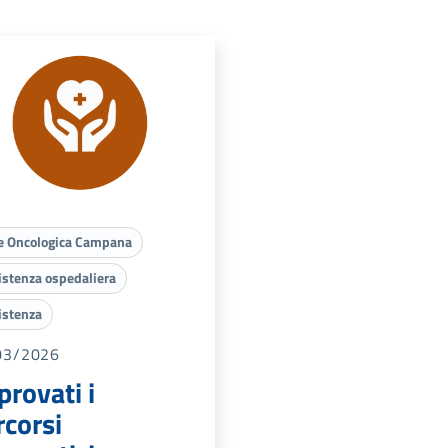
e Oncologica Campana
istenza ospedaliera
istenza
03/2026
provati i
rcorsi