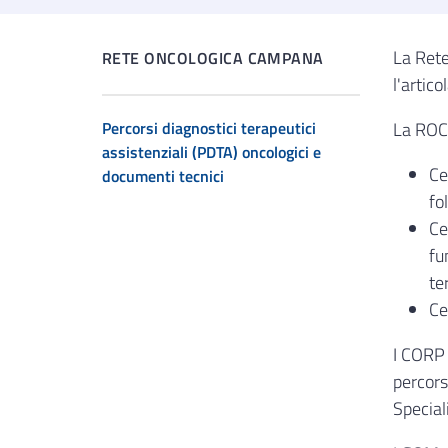
La Rete
RETE ONCOLOGICA CAMPANA
l'artic
Percorsi diagnostici terapeutici
La ROC 
assistenziali (PDTA) oncologici e
Ce
documenti tecnici
fo
Ce
fu
te
Ce
I CORP 
percors
Special