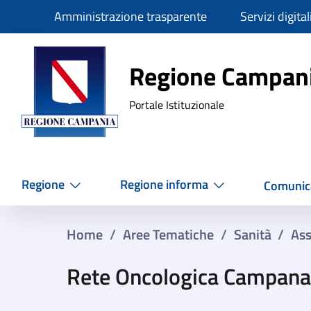
Slim
Amministrazione trasparente
Servizi digital
Regione Ca
Regione Campan
Portale Istituzionale
Regione
Regione informa
Comunic
Home
/
Aree Tematiche
/
Sanità
/
Ass
Rete Oncologica Campana