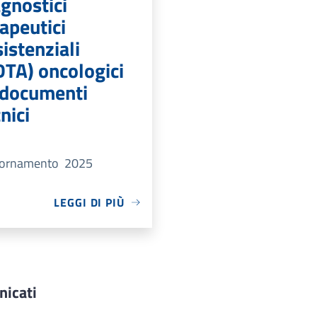
agnostici
apeutici
istenziali
DTA) oncologici
i documenti
nici
iornamento 2025
LEGGI DI PIÙ
icati