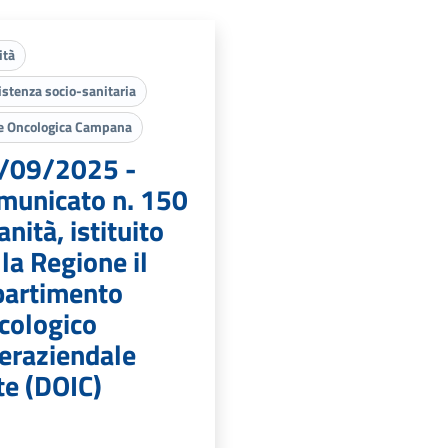
ità
istenza socio-sanitaria
e Oncologica Campana
/09/2025 -
municato n. 150
anità, istituito
la Regione il
partimento
cologico
teraziendale
te (DOIC)