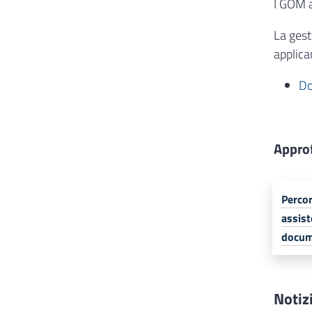
I GOM a
La gest
applica
Do
Appro
Percor
assist
docume
Notiz