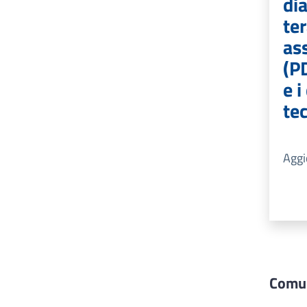
di
ter
ass
(P
e 
tec
Agg
Comun