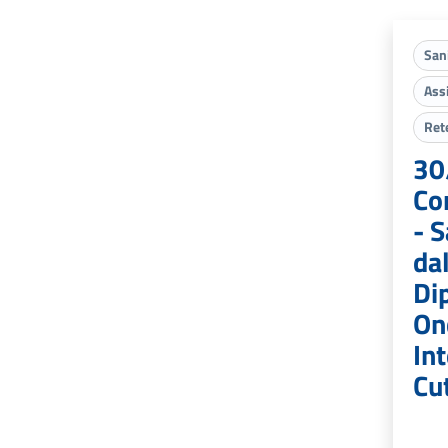
San
Ass
Ret
30
Co
- S
dal
Di
On
In
Cu