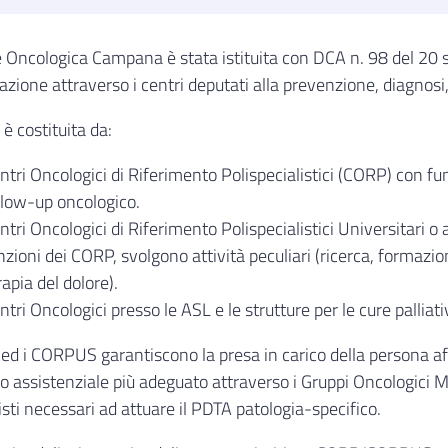
 Oncologica Campana è stata istituita con DCA n. 98 del 20 
olazione attraverso i centri deputati alla prevenzione, diagnosi,
è costituita da:
ntri Oncologici di Riferimento Polispecialistici (CORP) con fu
llow-up oncologico.
ntri Oncologici di Riferimento Polispecialistici Universitari o
nzioni dei CORP, svolgono attività peculiari (ricerca, formazi
rapia del dolore).
ntri Oncologici presso le ASL e le strutture per le cure palliati
ed i CORPUS garantiscono la presa in carico della persona aff
o assistenziale più adeguato attraverso i Gruppi Oncologici Mul
isti necessari ad attuare il PDTA patologia-specifico.