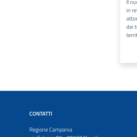
Il n
in re
atto
dei 
terri
CONTATTI
Regione Campania