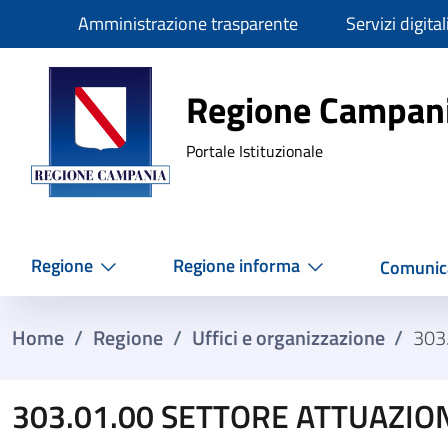
Slim
Amministrazione trasparente
Servizi digital
Regione Ca
Regione Campan
Portale Istituzionale
Regione
Regione informa
Comunic
Home
/
Regione
/
Uffici e organizzazione
/
303
303.01.00 SETTORE ATTUAZIO