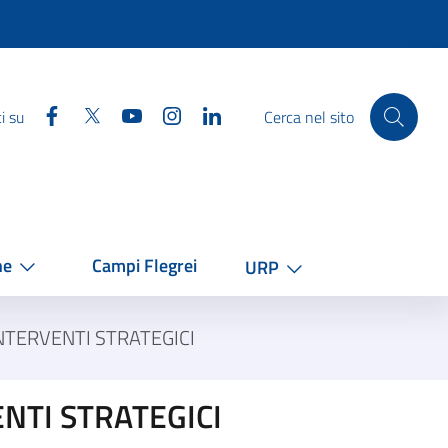
Facebook
Twitter
YouTube
Instagram
Linkedin
i su
Cerca nel sito
he
Campi Flegrei
URP
NTERVENTI STRATEGICI
NTI STRATEGICI