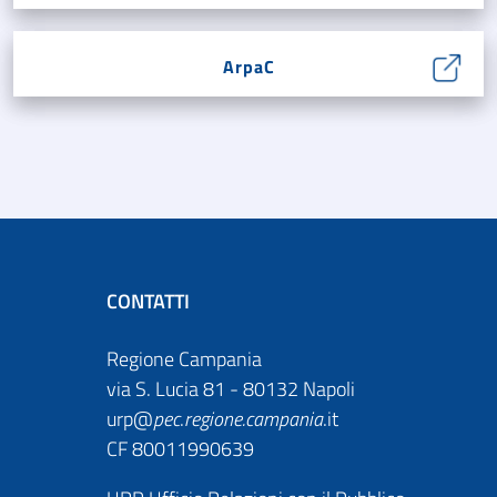
ArpaC
CONTATTI
Regione Campania
via S. Lucia 81 - 80132 Napoli
urp@
pec
.
regione.campania
.it
CF 80011990639