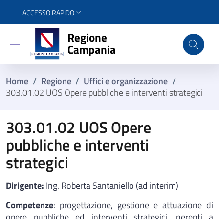
ACCESSO RAPIDO
Regione Campania
Regione
Campania
Home
/
Regione
/
Uffici e organizzazione
/
303.01.02 UOS Opere pubbliche e interventi strategici
303.01.02 UOS Opere
pubbliche e interventi
strategici
Dirigente:
Ing.
Roberta Santaniello (ad interim)
Competenze
: progettazione, gestione e attuazione di
opere pubbliche ed interventi strategici inerenti a