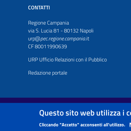
CONTATTI
Regione Campania
via S. Lucia 81 - 80132 Napoli
urp@
pec
.
regione.campania
.it
CF 80011990639
URP Ufficio Relazioni con il Pubblico
Redazione portale
Footer First
Useful links section
Questo sito web utilizza i 
Note legali
Informativa Privacy e Cookie Policy
Cliccando "Accetto" acconsenti all'utilizzo.