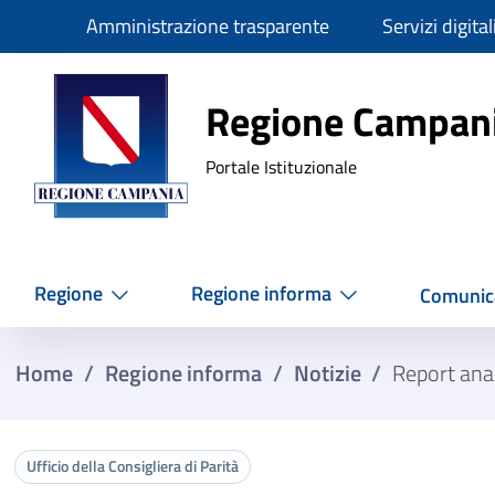
Slim
Amministrazione trasparente
Servizi digital
Regione Ca
Regione Campan
Portale Istituzionale
Regione
Regione informa
Comunic
Home
/
Regione informa
/
Notizie
/
Report anal
Ufficio della Consigliera di Parità