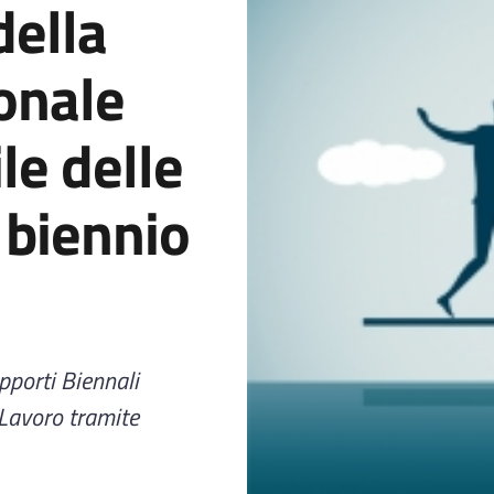
della
onale
le delle
 biennio
apporti Biennali
 Lavoro tramite