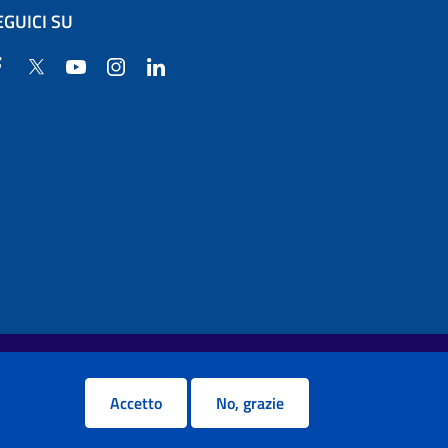
EGUICI SU
Facebook
Twitter
YouTube
Instagram
Linkedin
Accetto
No, grazie