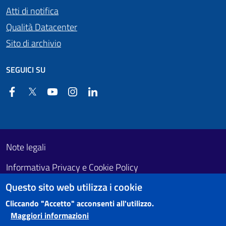
Atti di notifica
Qualità Datacenter
Sito di archivio
SEGUICI SU
Facebook
Twitter
YouTube
Instagram
Linkedin
Useful links section
Footer First
Note legali
Informativa Privacy e Cookie Policy
Questo sito web utilizza i cookie
Obiettivi di accessibilità
Cliccando "Accetto" acconsenti all'utilizzo.
Maggiori informazioni