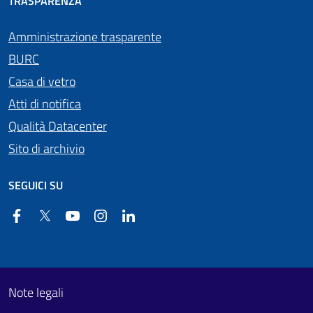
TRASPARENZA
Amministrazione trasparente
BURC
Casa di vetro
Atti di notifica
Qualità Datacenter
Sito di archivio
SEGUICI SU
Facebook
Twitter
YouTube
Instagram
Linkedin
Useful links section
Footer First
Note legali