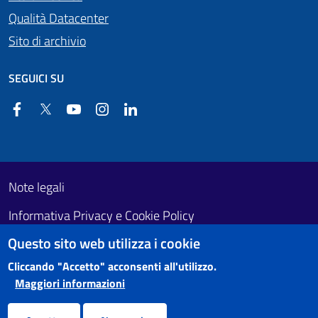
Qualità Datacenter
Sito di archivio
SEGUICI SU
Facebook
Twitter
YouTube
Instagram
Linkedin
Useful links section
Footer First
Note legali
Informativa Privacy e Cookie Policy
Questo sito web utilizza i cookie
Obiettivi di accessibilità
Cliccando "Accetto" acconsenti all'utilizzo.
Maggiori informazioni