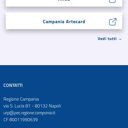
Campania Artecard
Vedi tutti →
CONTATTI
Regione Campania
via S. Lucia 81 - 80132 Napoli
urp@
pec
.
regione.campania
.it
CF 80011990639