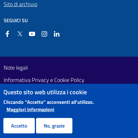
Sito di archivio
SEGUICI SU
Facebook
Twitter
YouTube
Instagram
Linkedin
Useful links section
Footer First
Note legali
Informativa Privacy e Cookie Policy
Questo sito web utilizza i cookie
Obiettivi di accessibilità
Cliccando "Accetto" acconsenti all'utilizzo.
Maggiori informazioni
Accetto
No, grazie