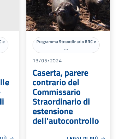
C e
Programma Straordinario BRC e
...
13/05/2024
Caserta, parere
lle
contrario del
e
Commissario
di
Straordinario di
estensione
dell'autocontrollo
PIÙ
LEGGI DI PIÙ