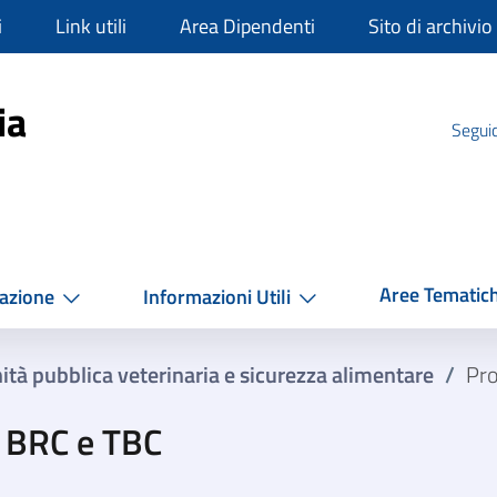
i
Link utili
Area Dipendenti
Sito di archivio
mpania
ia
Seguic
Aree Tematic
azione
Informazioni Utili
ità pubblica veterinaria e sicurezza alimentare
/
Pro
 BRC e TBC