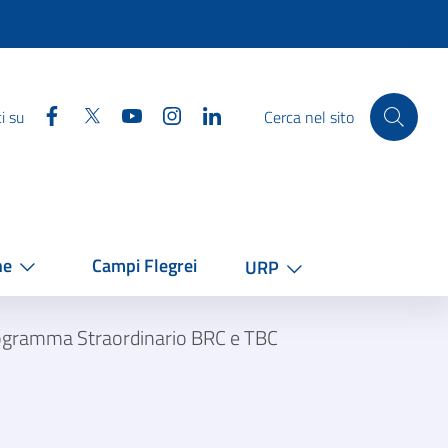
Facebook
Twitter
YouTube
Instagram
Linkedin
i su
Cerca nel sito
he
Campi Flegrei
URP
gramma Straordinario BRC e TBC