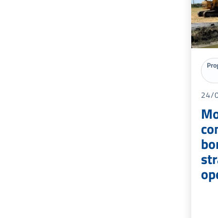
Pro
24/
Mo
co
bo
str
op