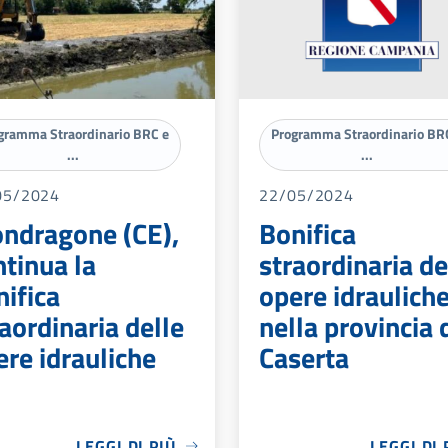
gramma Straordinario BRC e
Programma Straordinario BR
...
...
05/2024
22/05/2024
ndragone (CE),
Bonifica
ntinua la
straordinaria de
nifica
opere idraulich
aordinaria delle
nella provincia 
ere idrauliche
Caserta
LEGGI DI PIÙ
LEGGI DI 