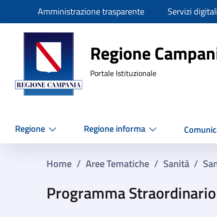
Slim
Amministrazione trasparente
Servizi digital
Regione Ca
Regione Campan
Portale Istituzionale
Regione
Regione informa
Comunic
Home
/
Aree Tematiche
/
Sanità
/
San
Programma Straordinario