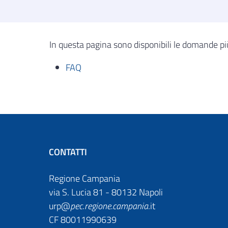
In questa pagina sono disponibili le domande pi
FAQ
CONTATTI
Regione Campania
via S. Lucia 81 - 80132 Napoli
urp@
pec
.
regione.campania
.it
CF 80011990639