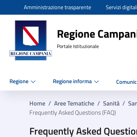
Slim
Amministrazione trasparente
Servizi digital
Regione Ca
Regione Campan
Portale Istituzionale
Regione
Regione informa
Comunic
Home
/
Aree Tematiche
/
Sanità
/
San
Frequently Asked Questions (FAQ)
Frequently Asked Questio