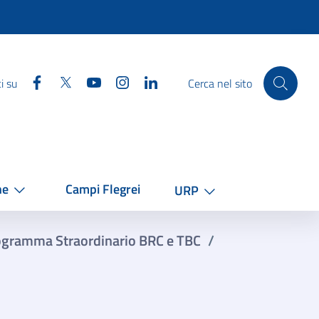
Facebook
Twitter
YouTube
Instagram
Linkedin
i su
Cerca nel sito
he
Campi Flegrei
URP
ogramma Straordinario BRC e TBC
/