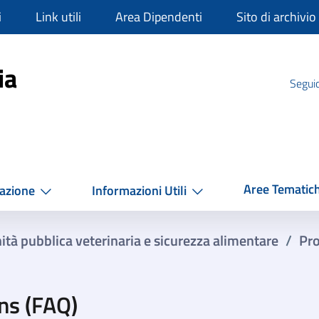
i
Link utili
Area Dipendenti
Sito di archivio
mpania
ia
Seguic
Aree Tematic
azione
Informazioni Utili
ità pubblica veterinaria e sicurezza alimentare
/
Pr
ns (FAQ)