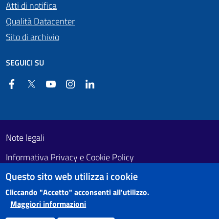
Atti di notifica
Qualità Datacenter
Sito di archivio
SEGUICI SU
Facebook
Twitter
YouTube
Instagram
Linkedin
Useful links section
Footer First
Note legali
Informativa Privacy e Cookie Policy
Questo sito web utilizza i cookie
Obiettivi di accessibilità
Cliccando "Accetto" acconsenti all'utilizzo.
Maggiori informazioni