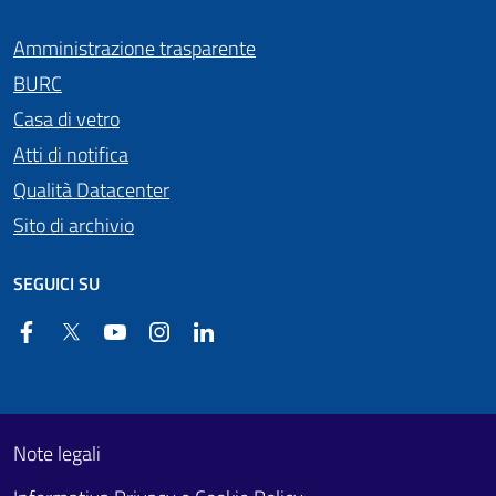
Amministrazione trasparente
BURC
Casa di vetro
Atti di notifica
Qualità Datacenter
Sito di archivio
SEGUICI SU
Facebook
Twitter
YouTube
Instagram
Linkedin
Useful links section
Footer First
Note legali