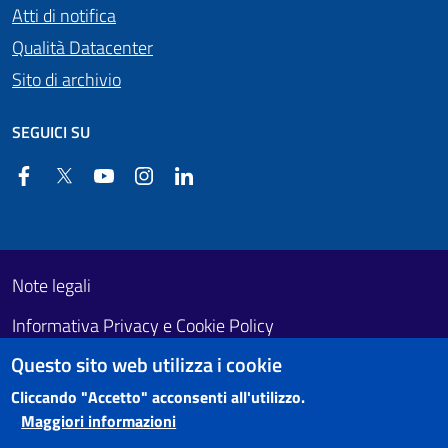
Atti di notifica
Qualità Datacenter
Sito di archivio
SEGUICI SU
Facebook
Twitter
YouTube
Instagram
Linkedin
Useful links section
Footer First
Note legali
Informativa Privacy e Cookie Policy
Questo sito web utilizza i cookie
Obiettivi di accessibilità
Cliccando "Accetto" acconsenti all'utilizzo.
Maggiori informazioni