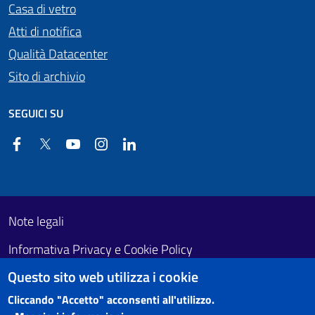
Casa di vetro
Atti di notifica
Qualità Datacenter
Sito di archivio
SEGUICI SU
Facebook
Twitter
YouTube
Instagram
Linkedin
Useful links section
Footer First
Note legali
Informativa Privacy e Cookie Policy
Questo sito web utilizza i cookie
Obiettivi di accessibilità
Cliccando "Accetto" acconsenti all'utilizzo.