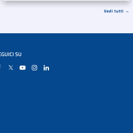
Vedi tutti →
EGUICI SU
Facebook
Twitter
YouTube
Instagram
Linkedin