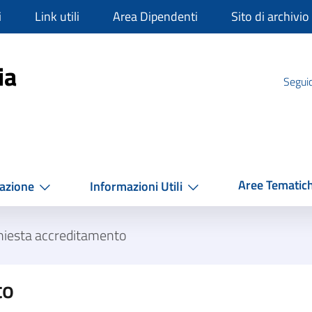
i
Link utili
Area Dipendenti
Sito di archivio
mpania
ia
Seguic
Aree Tematic
azione
Informazioni Utili
hiesta accreditamento
to