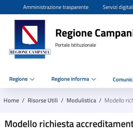
Slim
Amministrazione trasparente
Servizi digital
Regione Ca
Regione Campan
Portale Istituzionale
Regione
Regione informa
Comunic
Home
/
Risorse Utili
/
Modulistica
/
Modello ric
Modello richiesta accreditamen