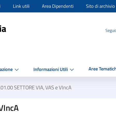
i
Link utili
Area Dipendenti
Sito di archivio
mpania
ia
Seguic
Aree Tematic
azione
Informazioni Utili
.01.00 SETTORE VIA, VAS e VIncA
VIncA