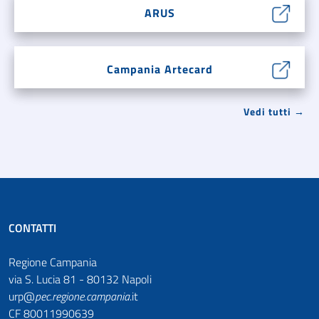
ARUS
Campania Artecard
Vedi tutti →
CONTATTI
Regione Campania
via S. Lucia 81 - 80132 Napoli
urp@
pec
.
regione.campania
.it
CF 80011990639