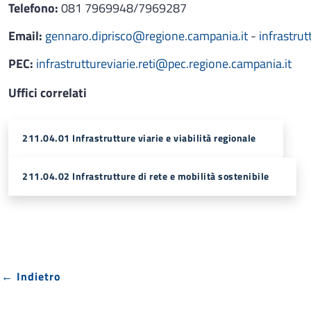
Telefono:
081 7969948/7969287
Email:
gennaro.diprisco@regione.campania.it
-
infrastru
PEC:
infrastruttureviarie.reti@pec.regione.campania.it
Uffici correlati
211.04.01 Infrastrutture viarie e viabilità regionale
211.04.02 Infrastrutture di rete e mobilità sostenibile
← Indietro