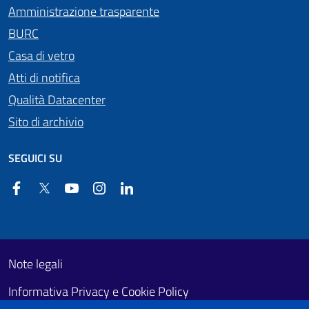
Amministrazione trasparente
BURC
Casa di vetro
Atti di notifica
Qualità Datacenter
Sito di archivio
SEGUICI SU
Facebook
Twitter
YouTube
Instagram
Linkedin
Useful links section
Footer First
Note legali
Informativa Privacy e Cookie Policy