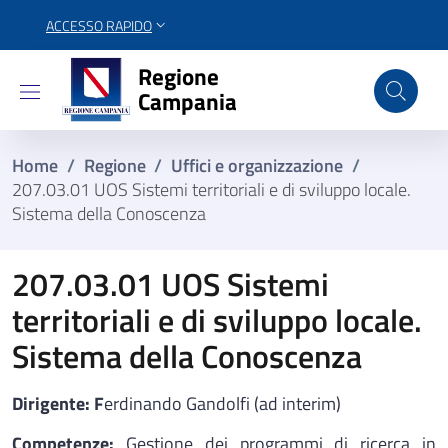
ACCESSO RAPIDO
Regione Campania
Regione
Campania
Home
/
Regione
/
Uffici e organizzazione
/
207.03.01 UOS Sistemi territoriali e di sviluppo locale.
Sistema della Conoscenza
207.03.01 UOS Sistemi
territoriali e di sviluppo locale.
Sistema della Conoscenza
Dirigente: F
erdinando Gandolfi (ad interim)
Competenze:
Gestione dei programmi di ricerca in