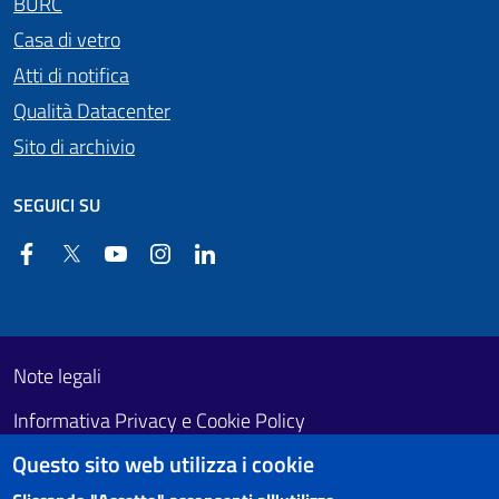
BURC
Casa di vetro
Atti di notifica
Qualità Datacenter
Sito di archivio
SEGUICI SU
Facebook
Twitter
YouTube
Instagram
Linkedin
Useful links section
Footer First
Note legali
Informativa Privacy e Cookie Policy
Questo sito web utilizza i cookie
Obiettivi di accessibilità