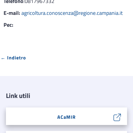
Telefono
:0817967332
E-mail:
agricoltura.conoscenza@regione.campania.it
Pec:
← Indietro
Link utili
ACaMIR