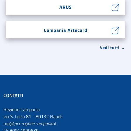
ARUS
Campania Artecard
Vedi tutti →
CONTATTI
Regione Campania
via S. Lucia 81 - 80132 Napoli
urp@
pec
.
regione.campania
.it
CF 80011990639