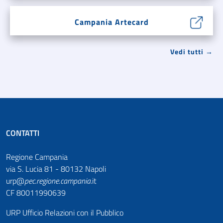
Campania Artecard
Vedi tutti →
CONTATTI
Regione Campania
via S. Lucia 81 - 80132 Napoli
urp@
pec
.
regione.campania
.it
CF 80011990639
URP Ufficio Relazioni con il Pubblico