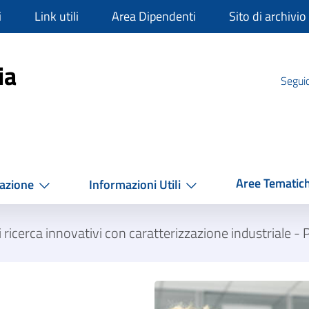
i
Link utili
Area Dipendenti
Sito di archivio
mpania
ia
Seguic
Aree Tematic
azione
Informazioni Utili
i ricerca innovativi con caratterizzazione industriale - 