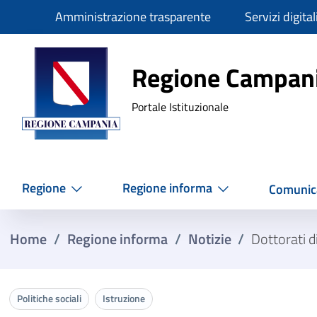
Slim
Amministrazione trasparente
Servizi digital
Regione Ca
Regione Campan
Portale Istituzionale
Regione
Regione informa
Comunic
Home
/
Regione informa
/
Notizie
/
Dottorati d
Politiche sociali
Istruzione