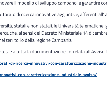
i innovare il modello di sviluppo campano, e garantire
ottorato di ricerca innovative aggiuntive, afferenti a
ità, statali e non statali, le Università telematiche, gl
Ricerca che, ai sensi del Decreto Ministeriale 14 dice
el territorio della regione Campania.
i sintesi e a tutta la documentazione correlata all’Avviso
orati-di-ricerca-innovativi-con-caratterizzazione-industr
innovativi-con-caratterizzazione-industriale-avviso/