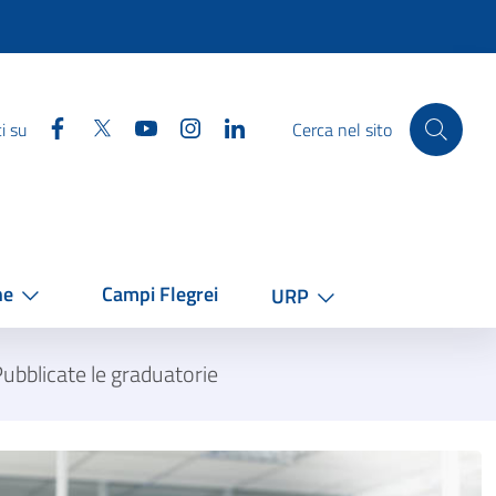
Facebook
Twitter
YouTube
Instagram
Linkedin
i su
Cerca nel sito
he
Campi Flegrei
URP
Pubblicate le graduatorie