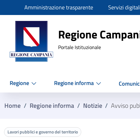
Slim
Amministrazione trasparente
Servizi digital
Regione Ca
Regione Campan
Portale Istituzionale
Regione
Regione informa
Comunic
Home
/
Regione informa
/
Notizie
/
Avviso pub
Lavori pubblici e governo del territorio