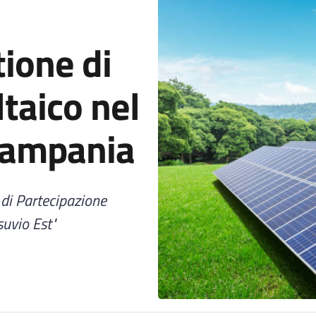
tione di
taico nel
Campania
 di Partecipazione
uvio Est"