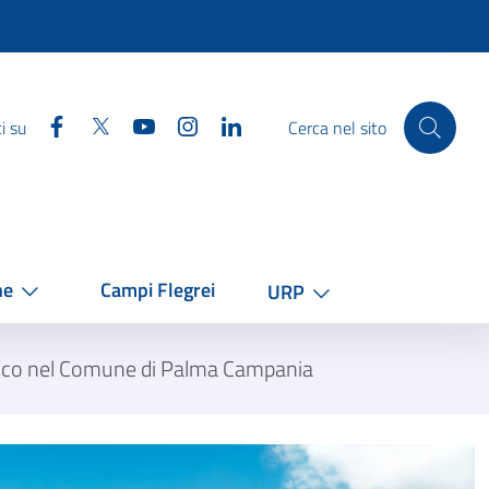
Facebook
Twitter
YouTube
Instagram
Linkedin
i su
Cerca nel sito
he
Campi Flegrei
URP
ltaico nel Comune di Palma Campania