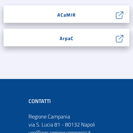
ACaMIR
ArpaC
CONTATTI
Regione Campania
via S. Lucia 81 - 80132 Napoli
urp@
pec
.
regione.campania
.it