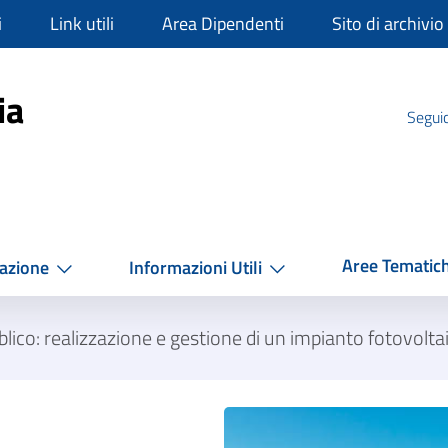
i
Link utili
Area Dipendenti
Sito di archivio
mpania
ia
Seguic
Aree Tematic
azione
Informazioni Utili
blico: realizzazione e gestione di un impianto fotovo