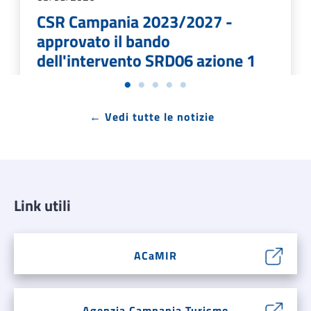
CSR Campania 2023/2027 -
approvato il bando
dell'intervento SRD06 azione 1
Investimenti per la prevenzione dei danni
← Vedi tutte le notizie
derivanti da calamità naturali, eventi climatici
avversi ed eventi di tipo abiotico
LEGGI DI PIÙ →
Link utili
ACaMIR
Agenzia Campania Turismo