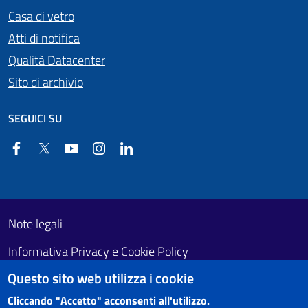
Casa di vetro
Atti di notifica
Qualità Datacenter
Sito di archivio
SEGUICI SU
Facebook
Twitter
YouTube
Instagram
Linkedin
Useful links section
Footer First
Note legali
Informativa Privacy e Cookie Policy
Questo sito web utilizza i cookie
Obiettivi di accessibilità
Cliccando "Accetto" acconsenti all'utilizzo.