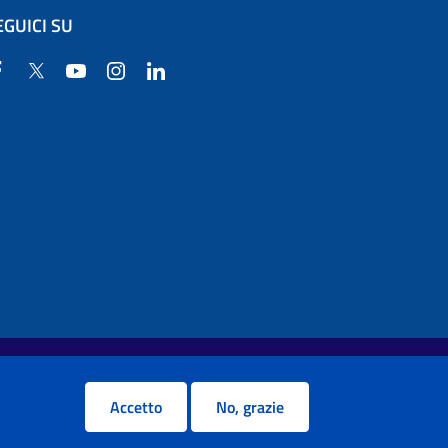
EGUICI SU
Facebook
Twitter
YouTube
Instagram
Linkedin
Accetto
No, grazie