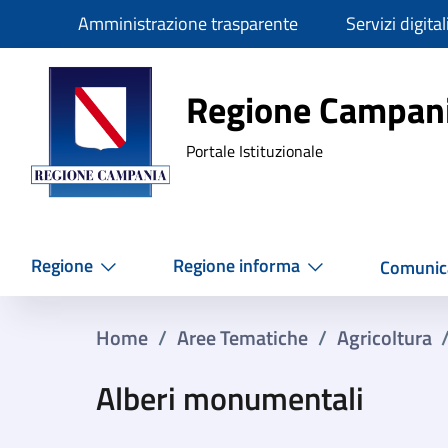
Slim
Amministrazione trasparente
Servizi digital
Regione Ca
Regione Campan
Portale Istituzionale
Regione
Regione informa
Comunic
Home
/
Aree Tematiche
/
Agricoltura
Alberi monumentali