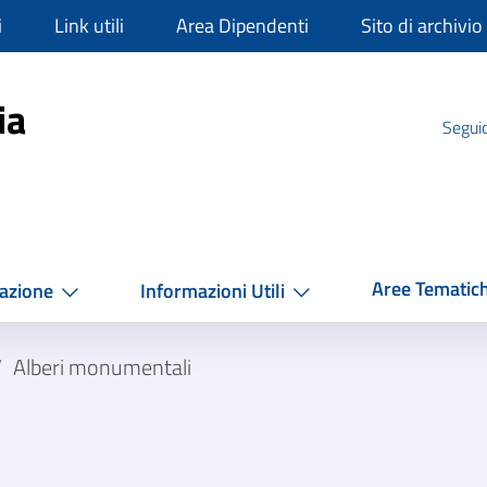
i
Link utili
Area Dipendenti
Sito di archivio
mpania
ia
Seguic
Aree Tematic
azione
Informazioni Utili
/
Alberi monumentali