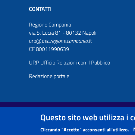
CONTATTI
Regione Campania
via S. Lucia 81 - 80132 Napoli
urp@
pec
.
regione.campania
.it
CF 80011990639
URP Ufficio Relazioni con il Pubblico
Redazione portale
Footer First
Useful links section
Questo sito web utilizza i 
Note legali
Informativa Privacy e Cookie Policy
Cliccando "Accetto" acconsenti all'utilizzo.