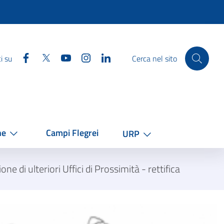
Facebook
Twitter
YouTube
Instagram
Linkedin
i su
Cerca nel sito
he
Campi Flegrei
URP
ne di ulteriori Uffici di Prossimità - rettifica