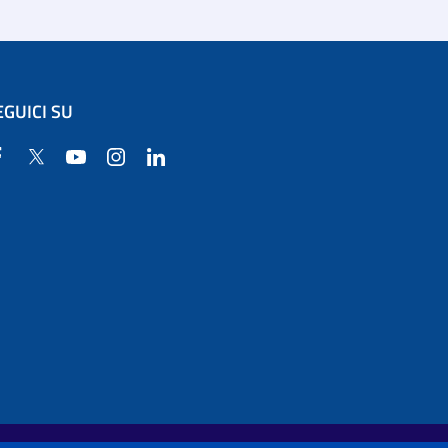
EGUICI SU
Facebook
Twitter
YouTube
Instagram
Linkedin