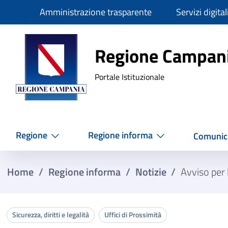
Slim
Amministrazione trasparente
Servizi digital
Regione Ca
Regione Campan
Portale Istituzionale
Regione
Regione informa
Comunic
Home
/
Regione informa
/
Notizie
/
Avviso per l
Sicurezza, diritti e legalità
Uffici di Prossimità