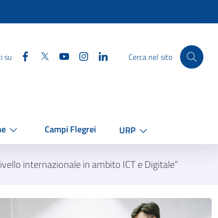
Facebook
Twitter
YouTube
Instagram
Linkedin
i su
Cerca nel sito
he
Campi Flegrei
URP
ivello internazionale in ambito ICT e Digitale”