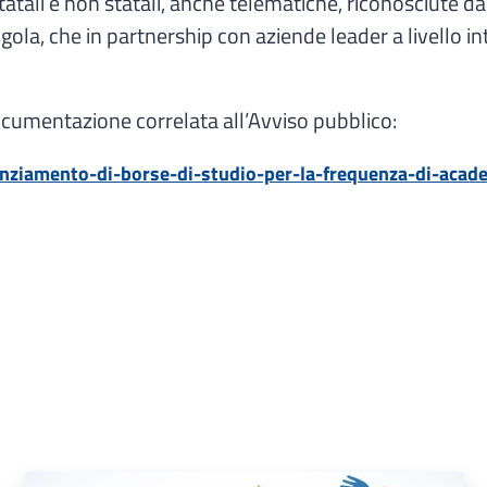
tatali e non statali, anche telematiche, riconosciut
gola, che in partnership con aziende leader a livello 
a documentazione correlata all’Avviso pubblico:
nanziamento-di-borse-di-studio-per-la-frequenza-di-acade