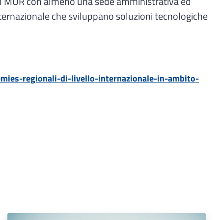
e dal MUR con almeno una sede amministrativa ed
internazionale che sviluppano soluzioni tecnologiche
mies-regionali-di-livello-internazionale-in-ambito-