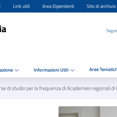
i
Link utili
Area Dipendenti
Sito di archivio
mpania
ia
Seguic
Aree Tematic
azione
Informazioni Utili
se di studio per la frequenza di Academies regionali di l