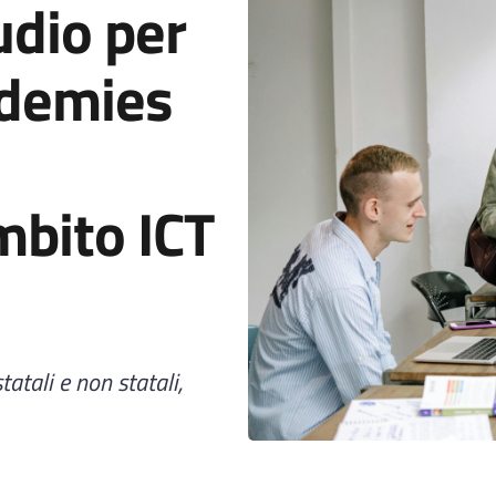
udio per
ademies
mbito ICT
atali e non statali,