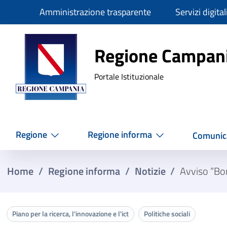
Slim
Amministrazione trasparente
Servizi digital
Regione Ca
Regione Campan
Portale Istituzionale
Regione
Regione informa
Comunic
Home
/
Regione informa
/
Notizie
/
Avviso “Bor
Piano per la ricerca, l'innovazione e l'ict
Politiche sociali