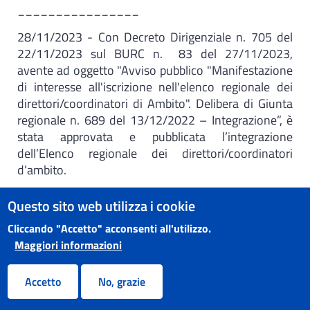
​________________
28/11/2023 - Con Decreto Dirigenziale n. 705 del
22/11/2023 sul BURC n. 83 del 27/11/2023,
avente ad oggetto "Avviso pubblico "Manifestazione
di interesse all'iscrizione nell'elenco regionale dei
direttori/coordinatori di Ambito". Delibera di Giunta
regionale n. 689 del 13/12/2022 – Integrazione”, è
stata approvata e pubblicata l’integrazione
dell’Elenco regionale dei direttori/coordinatori
d’ambito.
Decreto Dirigenziale n.705 del 22/11/2023
Questo sito web utilizza i cookie
Allegato A:
Elenco regionale dei
Cliccando "Accetto" acconsenti all'utilizzo.
Direttori/Coordinatori d'Ambito - Sezione
Maggiori informazioni
Direttori
Accetto
No, grazie
Allegato B:
Elenco regionale dei Direttori/
Coordinatori d'Ambito - Sezione Coordinatori