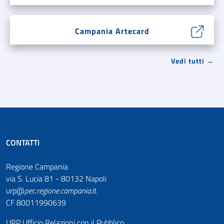
Campania Artecard
Vedi tutti →
CONTATTI
Regione Campania
via S. Lucia 81 - 80132 Napoli
urp@
pec
.
regione.campania
.it
CF 80011990639
URP Ufficio Relazioni con il Pubblico