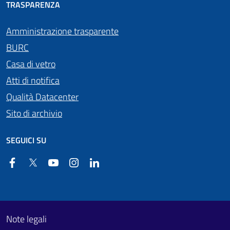
TRASPARENZA
Amministrazione trasparente
BURC
Casa di vetro
Atti di notifica
Qualità Datacenter
Sito di archivio
SEGUICI SU
Facebook
Twitter
YouTube
Instagram
Linkedin
Useful links section
Footer First
Note legali