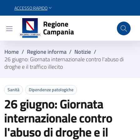
ACCESSO RAPIDO
Regione Campania
Regione
Campania
Home
/
Regione informa
/
Notizie
/
26 giugno: Giornata internazionale contro l'abuso di
droghe e il traffico illecito
Sanità
Dipendenze patologiche
26 giugno: Giornata
internazionale contro
l'abuso di droghe e il