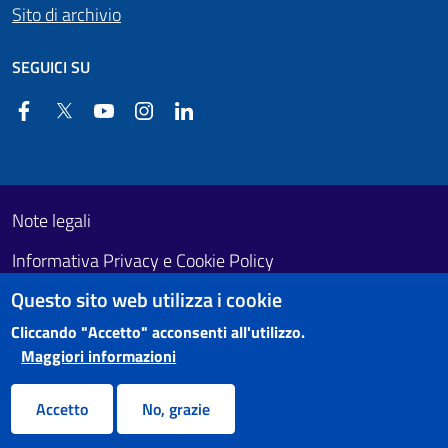
Sito di archivio
SEGUICI SU
Facebook
Twitter
YouTube
Instagram
Linkedin
Useful links section
Footer First
Note legali
Informativa Privacy e Cookie Policy
Questo sito web utilizza i cookie
Obiettivi di accessibilità
Cliccando "Accetto" acconsenti all'utilizzo.
Maggiori informazioni
Accetto
No, grazie