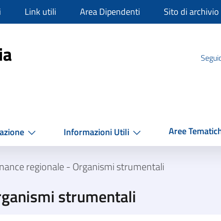
i
Link utili
Area Dipendenti
Sito di archivio
mpania
ia
Seguic
Aree Tematic
azione
Informazioni Utili
nance regionale - Organismi strumentali
rganismi strumentali