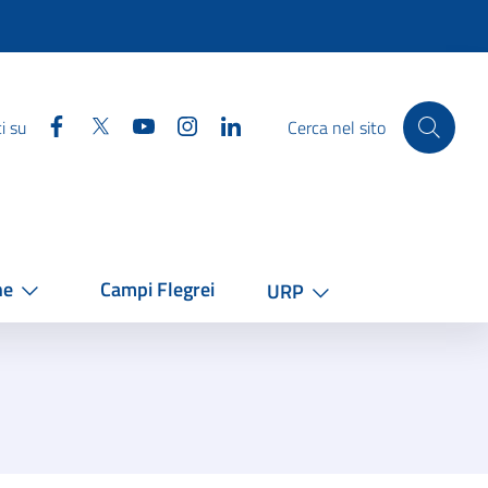
Facebook
Twitter
YouTube
Instagram
Linkedin
i su
Cerca nel sito
he
Campi Flegrei
URP