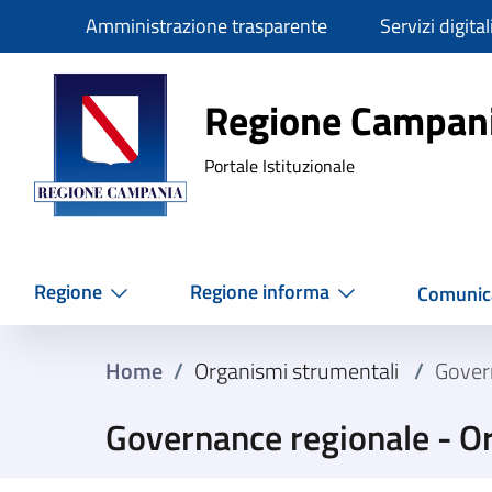
Slim
Amministrazione trasparente
Servizi digital
Regione Ca
Regione Campan
Portale Istituzionale
Regione
Regione informa
Comunic
Home
/
Organismi strumentali
/
Gover
Governance regionale - O