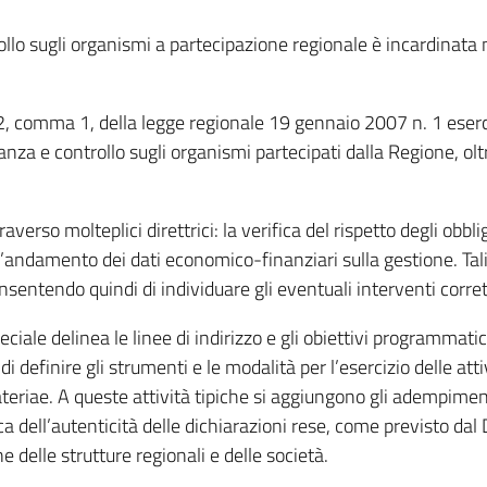
ollo sugli organismi a partecipazione regionale è incardinata 
lo 2, comma 1, della legge regionale 19 gennaio 2007 n. 1 eserc
anza e controllo sugli organismi partecipati dalla Regione, olt
verso molteplici direttrici: la verifica del rispetto degli obblig
i l’andamento dei dati economico-finanziari sulla gestione. Tali
consentendo quindi di individuare gli eventuali interventi corre
Speciale delinea le linee di indirizzo e gli obiettivi programmat
o di definire gli strumenti e le modalità per l’esercizio delle att
eriae. A queste attività tipiche si aggiungono gli adempimenti
fica dell’autenticità delle dichiarazioni rese, come previsto da
e delle strutture regionali e delle società.