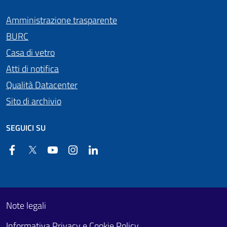
Amministrazione trasparente
BURC
Casa di vetro
Atti di notifica
Qualità Datacenter
Sito di archivio
SEGUICI SU
Facebook
Twitter
YouTube
Instagram
Linkedin
Useful links section
Footer First
Note legali
Informativa Privacy e Cookie Policy