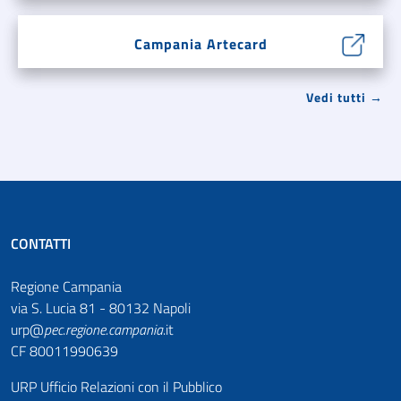
Campania Artecard
Vedi tutti →
CONTATTI
Regione Campania
via S. Lucia 81 - 80132 Napoli
urp@
pec
.
regione.campania
.it
CF 80011990639
URP Ufficio Relazioni con il Pubblico