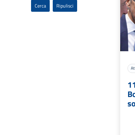
At
1
Bo
so