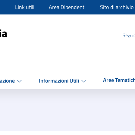
i
Link utili
Area Dipendenti
Sito di archivio
mpania
ia
Seguic
Aree Tematic
azione
Informazioni Utili