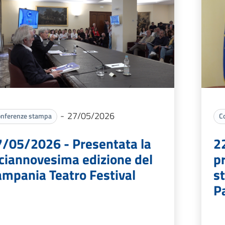
-
27/05/2026
nferenze stampa
C
7/05/2026 - Presentata la
2
ciannovesima edizione del
p
mpania Teatro Festival
st
P