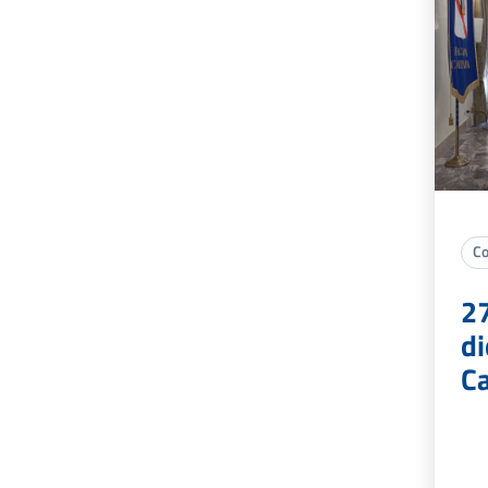
Co
2
di
Ca