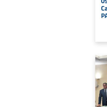
0
C
PA