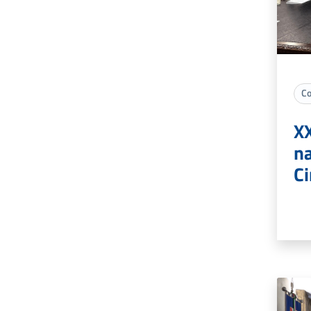
Co
XX
na
Ci