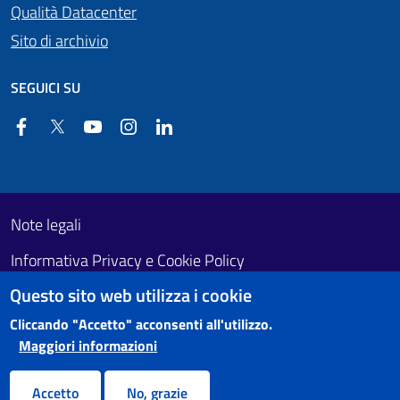
Qualità Datacenter
Sito di archivio
SEGUICI SU
Facebook
Twitter
YouTube
Instagram
Linkedin
Useful links section
Footer First
Note legali
Informativa Privacy e Cookie Policy
Questo sito web utilizza i cookie
Obiettivi di accessibilità
Cliccando "Accetto" acconsenti all'utilizzo.
Maggiori informazioni
Accetto
No, grazie