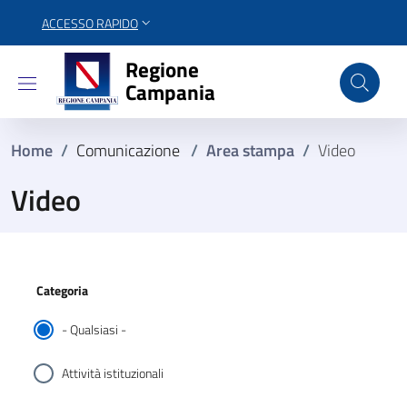
ACCESSO RAPIDO
Regione Campania
Regione
Campania
Home
/
Comunicazione
/
Area stampa
/
Video
Video
Categoria
- Qualsiasi -
Attività istituzionali