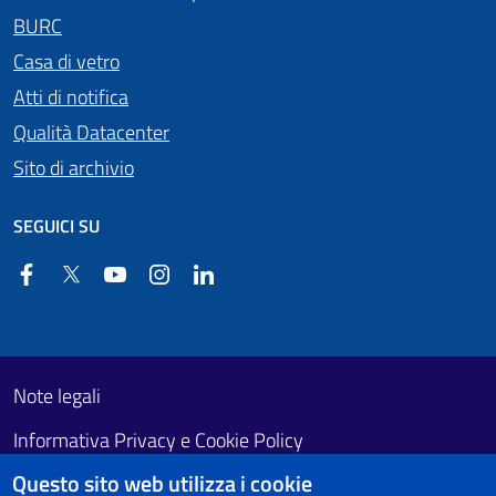
BURC
Casa di vetro
Atti di notifica
Qualità Datacenter
Sito di archivio
SEGUICI SU
Facebook
Twitter
YouTube
Instagram
Linkedin
Useful links section
Footer First
Note legali
Informativa Privacy e Cookie Policy
Questo sito web utilizza i cookie
Obiettivi di accessibilità